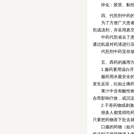
烊化：胶质、黏性大
四、代煎剂中药的
为了方便广大患者，
煎成汤剂，并采用真
中药代煎省去了患者
通过机器对药渣进行
代煎剂中药宜存放在
五、西药的服用方
1.服药要用温白开
服药用水最安全的是
发生反应，比如止痛
果汁中含有酸性物质
合而影响疗效，或沉
2.干吞药物或刺激
很多人都觉得吃药是
只要把药物吞下肚去
口服的药物（如片剂