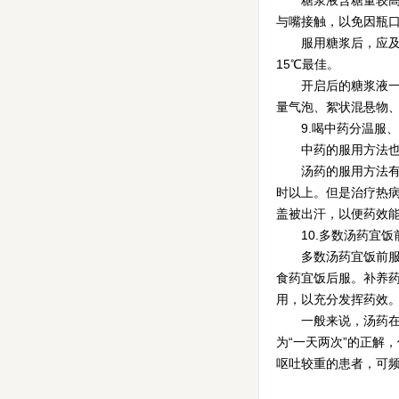
糖浆液含糖量较高，
与嘴接触，以免因瓶
服用糖浆后，应及时
15℃最佳。
开启后的糖浆液一般
量气泡、絮状混悬物
9.喝中药分温服、
中药的服用方法也有
汤药的服用方法有十
时以上。但是治疗热
盖被出汗，以便药效
10.多数汤药宜饭
多数汤药宜饭前服用
食药宜饭后服。补养药
用，以充分发挥药效
一般来说，汤药在早
为“一天两次”的正解
呕吐较重的患者，可