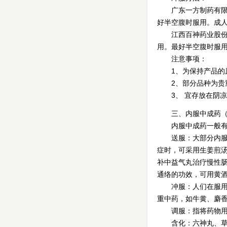
广东一方制药有限公司
好半空腹时服用。成
江西百神药业股份有限
用。最好半空腹时服
注意事项：
1、为保持产品的原
2、部分品种为贵重
3、 宜存放在阴凉
三、内服中成药（片
内服中成药一般有
送服：大部分内服中
症时，可采用生姜煎汤
补中益气丸治疗慢性
通络的功效，可用黄
冲服：人们在服用冲
重中药，如牛黄、麝
调服：指将药物用温
含化：六神丸、草珊