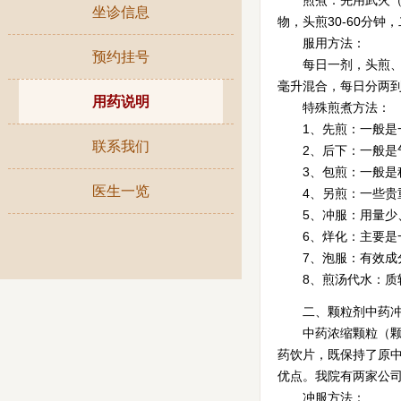
煎煮：先用武火（大火
医保流程
坐诊信息
物，头煎30-60分钟
服用方法：
坐诊信息
预约挂号
每日一剂，头煎、二煎
毫升混合，每日分两
预约挂号
用药说明
特殊煎煮方法：
1、先煎：一般是一些
用药说明
联系我们
2、后下：一般是气
3、包煎：一般是种
联系我们
医生一览
4、另煎：一些贵重
5、冲服：用量少、
医生一览
6、烊化：主要是一
7、泡服：有效成分
8、煎汤代水：质轻
二、颗粒剂中药冲
中药浓缩颗粒（颗粒
药饮片，既保持了原
优点。我院有两家公
冲服方法：