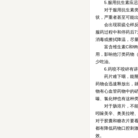
5.服用抗生素应忌
对于服用抗生素类药
状，严重者甚至可能
会出现双硫仑样反应
服药过程中和停药后
消毒或擦拭降温，尽
富含维生素C和钾的
用，影响他汀类药物
少吃油。
6.药咬不咬碎有讲
药片难下咽，能掰
药物会迅速释放出，
物有心血管药物中的
嗪、氯化钾也有这种
对于肠溶片，不能压
吲哚美辛、奥美拉唑
对于胶囊和糖衣片要
都有降低药物口腔刺
效。