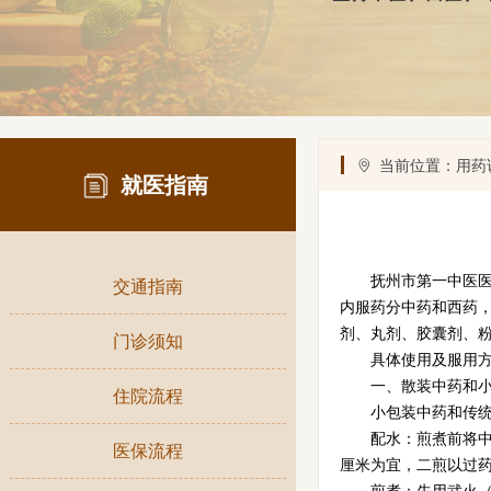
ꄹ
当前位置：用药
就医指南
抚州市第一中医医院
交通指南
内服药分中药和西药
剂、丸剂、胶囊剂、
交通指南
门诊须知
具体使用及服用方
一、散装中药和小
门诊须知
住院流程
小包装中药和传统散
配水：煎煮前将中药用
住院流程
医保流程
厘米为宜，二煎以过药