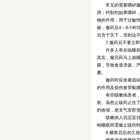
常见的需要嚼碎服的
用；钙制剂如果嚼碎
物的作用；用于过敏
秘，服药后4～8小
后含于舌下，否则达
7.服药后不要立即
许多人有在临睡前或
其实，服完药马上就
膜，导致食道溃疡，
囊。
服药时应坐着或站着
的作用及损伤食管黏
有些咳嗽病患者，喜
射。虽然止咳药止住
的收缩，使支气管腔
咳嗽病人切忌盲目使
响睡眠而需服止咳药时
8.糖浆启后勿久放