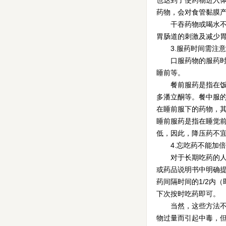
也达到了使药物进入
药物，会对食管黏膜
干吞药物或喝水不够
胃肠道的刺激及减少
3.服药时间需注意
口服药物的服药时间
睡前等。
餐前服药是指在饭前
多潘立酮等。餐中服的
在睡前服下的药物，
睡前服药是指在睡觉
低，因此，降压药不
4.忘吃药不能加倍
对于长期吃药的人，
或药品说明书中明确提
药间隔时间的1/2内
下次按时吃药即可。
当然，这些方法不是
物过量而引起中毒，但