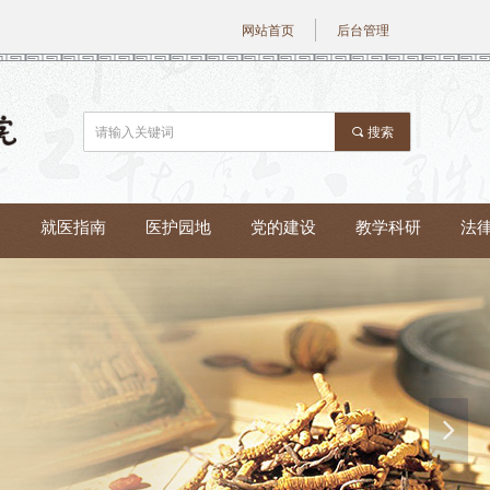
网站首页
后台管理
끠
搜索
绍
就医指南
医护园地
党的建设
教学科研
法
넲