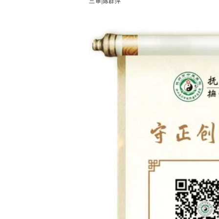
三审|陈群萍