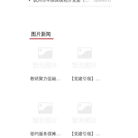
抚州市中医医院党委组织召开2025年度民主生活会
넷
2026-03-03
图片新闻
教研聚力促融合
【党建引领】抚
精研备课提质效
州市中医医院联
——我院开展中
合市疾控中心开
药学集体备课教
展全民营养周主
学交流活动
题活动
签约服务摆摊夜
【党建引领】签