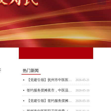
研
热门新闻
【深入基层送关怀，共绘振兴新蓝图】郑峥深入挂点帮扶村宣讲党的二十届四中全会精神并调研
情暖重阳，健康护航！抚州市中医医院第1党支部义诊活动温情落幕
【警示教育】市中医医院开展“纪”在心上警示教育活动暨廉政党课
【党建引领】党建聚力办实事 健康帮扶解民忧
【党建引领 精心守‘未’】关爱夕阳红，志愿献爱心
江西中医药高等专科学校附属医院党支部开展廉勤文化教育活动
【党史学习教育】附属医院党支部赴江下村开展“我为群众办实事”实践活动
【党史学习教育】校附属医院召开全院党史学习教育动员会议
教研聚力促融合 精研备课提质效——我院开展中药学集体备课教学交流活动
넷
넷
넷
넷
넷
넷
넷
넷
넷
2026-05-28
2025-12-19
2025-10-24
2025-09-29
2025-09-17
2024-05-21
2022-04-29
2021-04-15
2021-03-19
【党建引领】抚州市中医医院联合市疾控中心开展全民营养周主题活动
넷
2026-05-21
签约服务摆摊夜市，中医温情圈粉无数
넷
2026-05-16
【党建引领】签约服务摆摊夜市，中医温情圈粉无数
넷
2026-05-16
抚州市中医医院召开党委（扩大）会议动员部署树立和践行正确政绩观学习教育工作
넷
2026-03-11