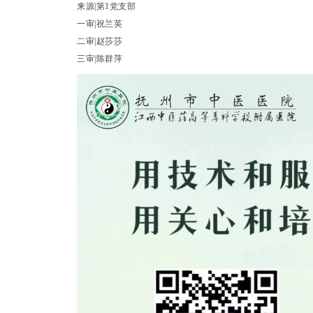
来源|第1党支部
一审|祝兰英
二审|赵莎莎
三审|陈群萍