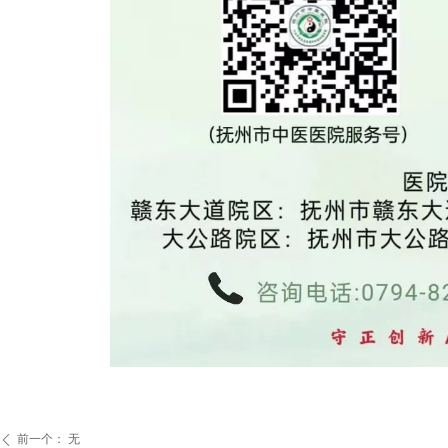
前一个：
无
ꄴ