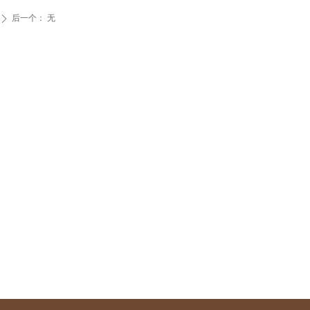
后一个：
无
ꄲ